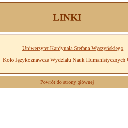
LINKI
Uniwersytet Kardynała Stefana Wyszyńskiego
Koło Językoznawcze Wydziału Nauk Humanistycznyc
Powrót do strony głównej